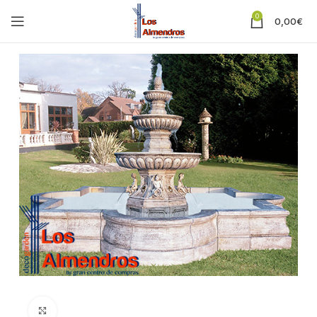
0
0,00
€
Clic para ampliar