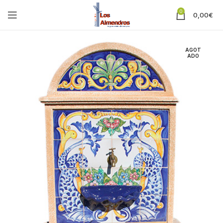
0
0,00
€
AGOT
ADO