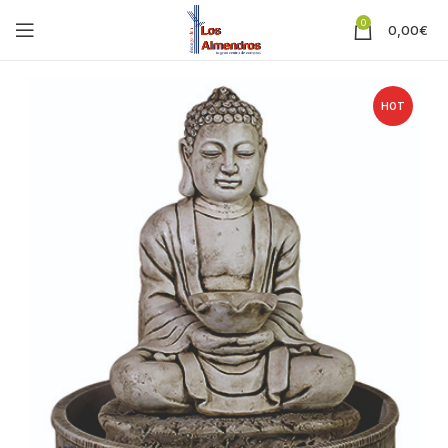
0
0,00
€
HOT