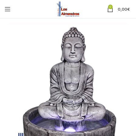
0
0,00
€