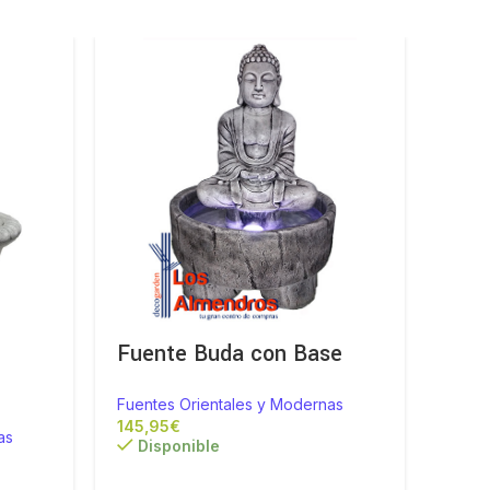
Fuente Buda con Base
Fue
Rec
Fuentes Orientales y Modernas
€
as
Fuent
Disponible
Di