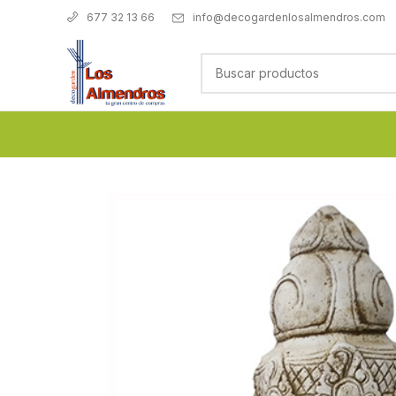
info@decogardenlosalmendros.com
677 32 13 66