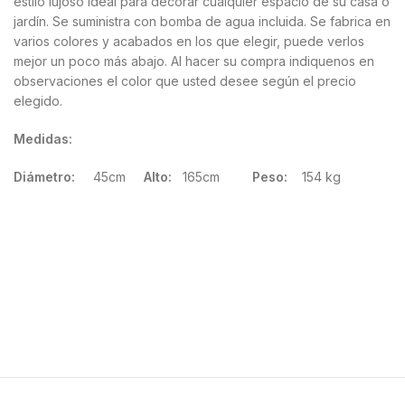
estilo lujoso ideal para decorar cualquier espacio de su casa o
jardín. Se suministra con bomba de agua incluida. Se fabrica en
varios colores y acabados en los que elegir, puede verlos
mejor un poco más abajo. Al hacer su compra indiquenos en
observaciones el color que usted desee según el precio
elegido.
Medidas:
Diámetro:
45cm
Alto:
165cm
Peso:
154 kg