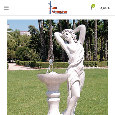
0
0,00
€