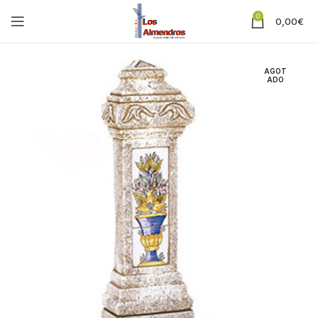
0
0,00
€
AGOT
ADO