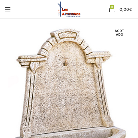
0
0,00
€
AGOT
ADO