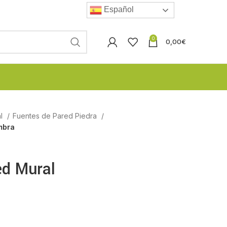
Español
0
0,00
€
al
Fuentes de Pared Piedra
mbra
ed Mural