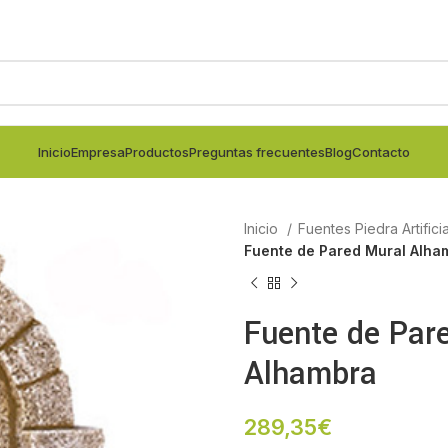
Inicio
Empresa
Productos
Preguntas frecuentes
Blog
Contacto
Inicio
Fuentes Piedra Artifici
Fuente de Pared Mural Alha
Fuente de Par
Alhambra
289,35
€