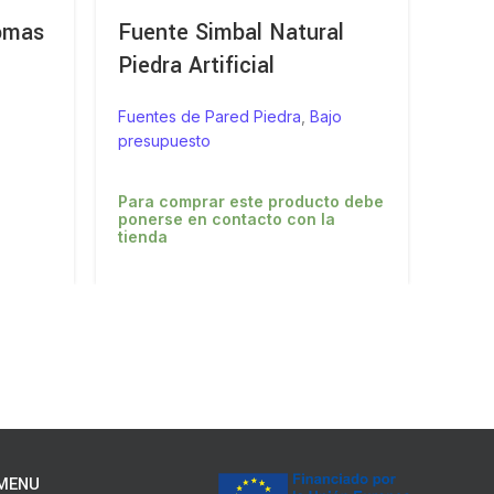
omas
Fuente Simbal Natural
Fue
Piedra Artificial
Fuent
Fuentes de Pared Piedra
,
Bajo
Di
presupuesto
Para comprar este producto debe
ponerse en contacto con la
tienda
MENU