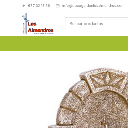
info@decogardenlosalmendros.com
677 32 13 66