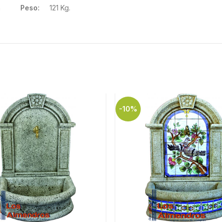
m
Peso:
121 Kg.
-10%