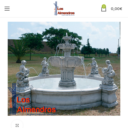
0
0,00
€
Clic para ampliar