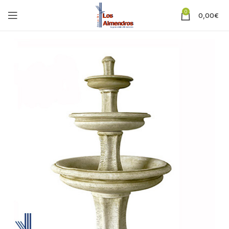
0
0,00
€