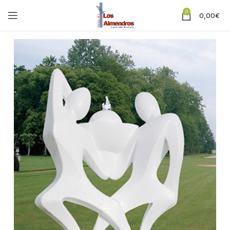
0
0,00
€