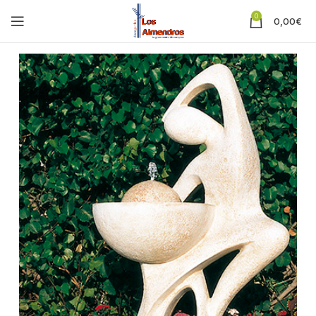
0
0,00
€