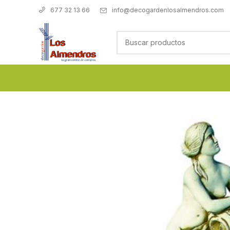
info@decogardenlosalmendros.com
677 32 13 66