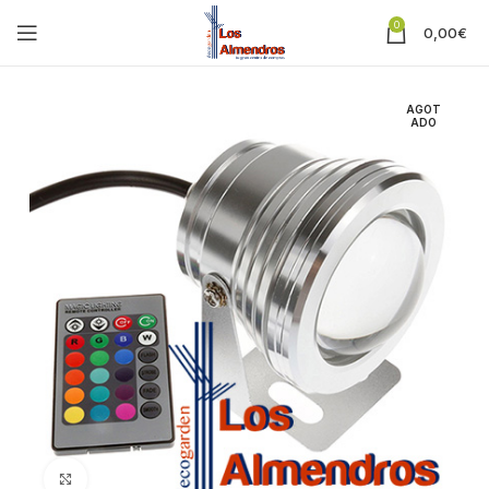
0
0,00
€
AGOT
ADO
Clic para ampliar