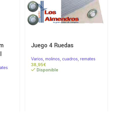
cm
Juego 4 Ruedas
Mol
l
Pied
Varios, molinos, cuadros, remates
€
ates
Vario
Disponible
Bajo 
Para
poner
tiend