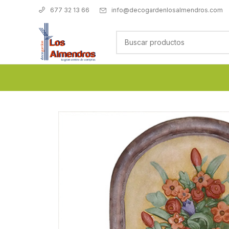
info@decogardenlosalmendros.com
677 32 13 66