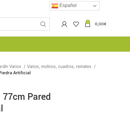
Español
0
0,00
€
rdín Varios
Varios, molinos, cuadros, remates
edra Artificial
e 77cm Pared
l