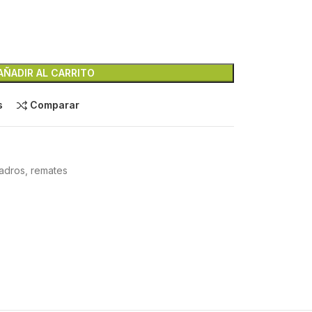
AÑADIR AL CARRITO
s
Comparar
uadros, remates