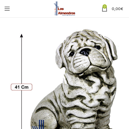
0
0,00
€