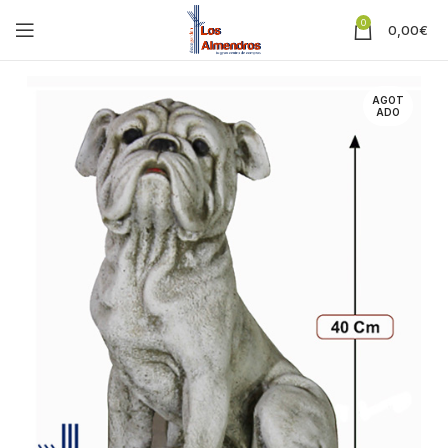
0
0,00
€
AGOT
ADO