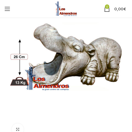
0
0,00
€
Clic para ampliar