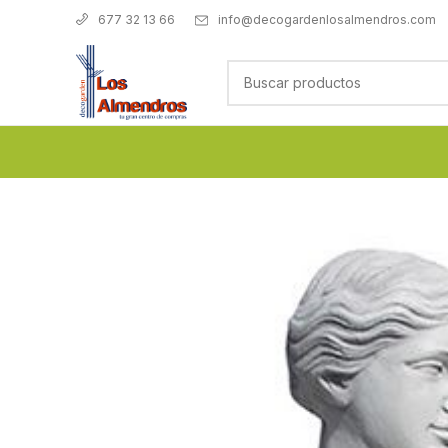
info@decogardenlosalmendros.com
677 32 13 66