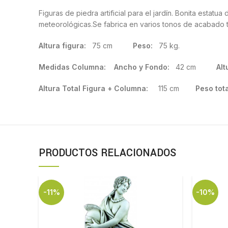
Figuras de piedra artificial para el jardín. Bonita esta
meteorológicas.Se fabrica en varios tonos de acabado 
Altura figura:
75 cm
Peso:
75 kg.
Medidas Columna:
Ancho y Fondo:
42 cm
Altu
Altura Total Figura + Columna:
115 cm
Peso tot
PRODUCTOS RELACIONADOS
-11%
-10%