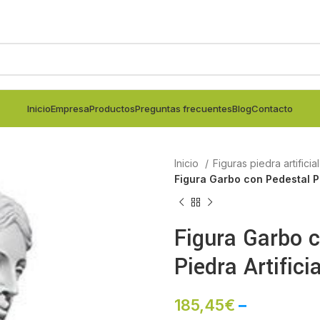
Inicio
Empresa
Productos
Preguntas frecuentes
Blog
Contacto
Inicio
Figuras piedra artificia
Figura Garbo con Pedestal Pi
Figura Garbo 
Piedra Artificia
185,45
€
–