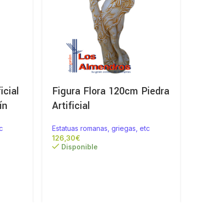
icial
Figura Flora 120cm Piedra
Figu
ín
Artificial
Pied
c
Estatuas romanas, griegas, etc
Estat
€
Disponible
Di