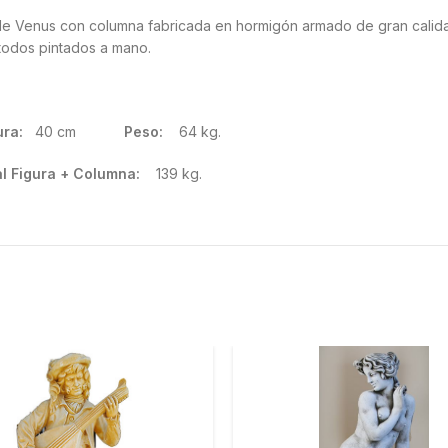
tua de Venus con columna fabricada en hormigón armado de gran calida
todos pintados a mano.
ra:
40 cm
Peso:
64 kg.
al Figura + Columna:
139 kg.