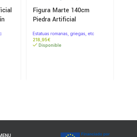
icial
Figura Marte 140cm
Fig
ín
Piedra Artificial
Para
c
Estatuas romanas, griegas, etc
Estat
€
presu
Disponible
Para
poner
tiend
MENU