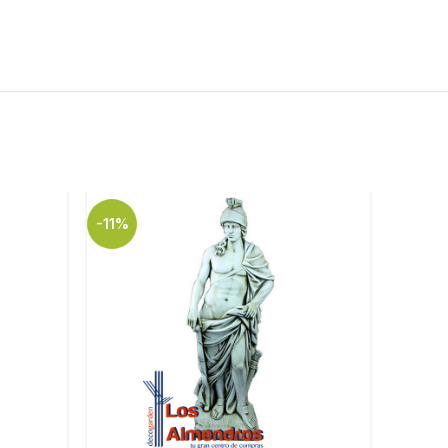
-11%
-10%