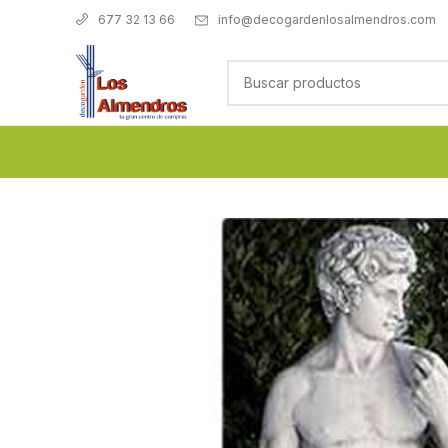
info@decogardenlosalmendros.com
677 32 13 66