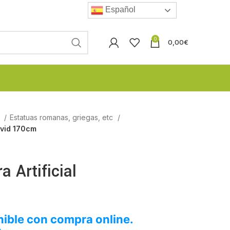
Español
0
0,00
€
l
Estatuas romanas, griegas, etc
David 170cm
a Artificial
ible con compra online.