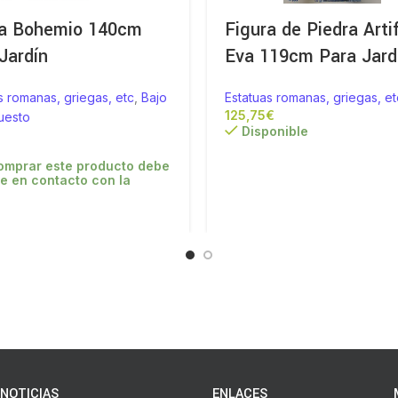
ra Bohemio 140cm
Figura de Piedra Artif
Jardín
Eva 119cm Para Jard
s romanas, griegas, etc
,
Bajo
Estatuas romanas, griegas, et
€
uesto
Disponible
omprar este producto debe
e en contacto con la
NOTICIAS
ENLACES