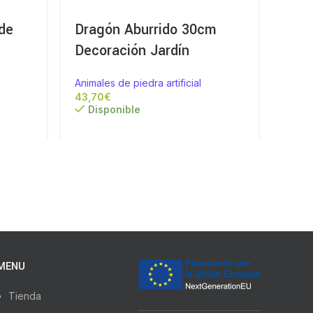
de
Dragón Aburrido 30cm
Figu
Decoración Jardín
Caz
Animales de piedra artificial
Animal
€
Disponible
Di
MENU
Tienda