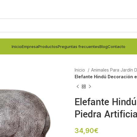
Inicio
Empresa
Productos
Preguntas frecuentes
Blog
Contacto
Inicio
Animales Para Jardín
Elefante Hindú Decoración en
Elefante Hindú
Piedra Artificia
34,90
€