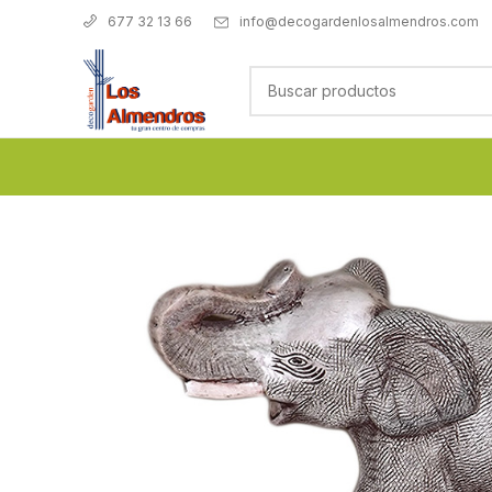
info@decogardenlosalmendros.com
677 32 13 66