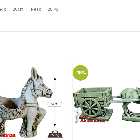
ndo:
20cm
Peso:
28 Kg.
-15%