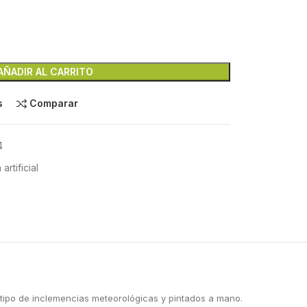
AÑADIR AL CARRITO
s
Comparar
4
rtificial
o tipo de inclemencias meteorológicas y pintados a mano.