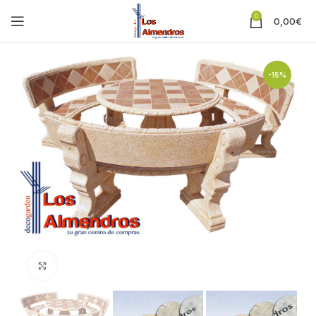
0
0,00
€
-15%
Clic para ampliar