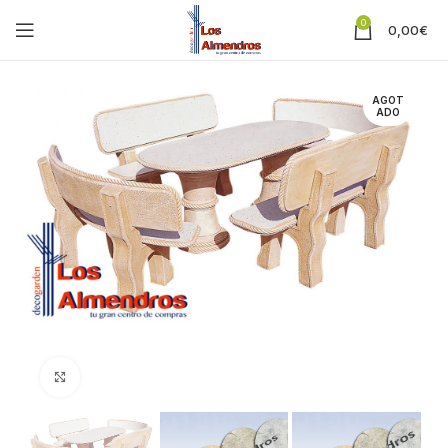
0
0,00
€
AGOT
ADO
Clic para ampliar