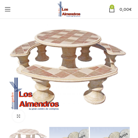
0
0,00
€
Clic para ampliar