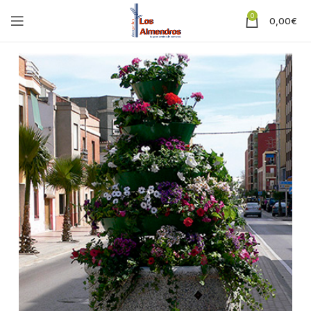
0
0,00
€