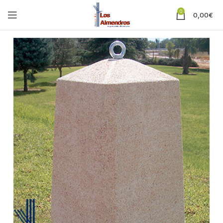
0
0,00
€