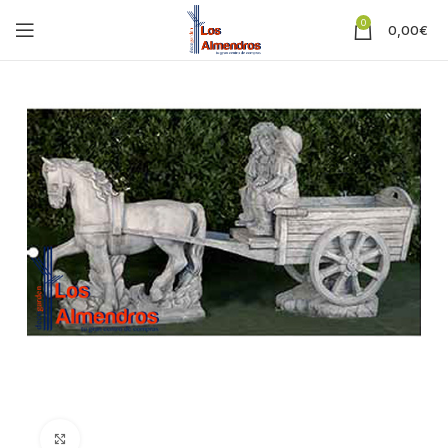
0
0,00
€
Clic para ampliar