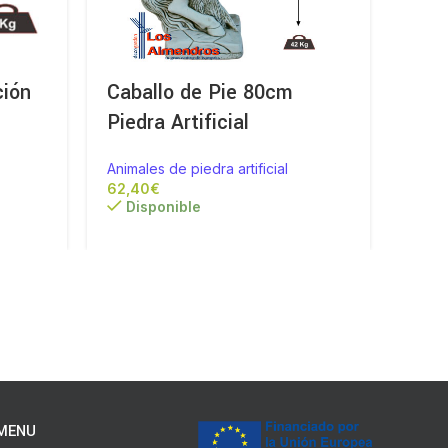
ción
Caballo de Pie 80cm
Dra
Piedra Artificial
Figu
Animales de piedra artificial
Animal
€
Disponible
Di
MENU