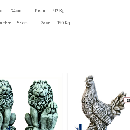
o:
34cm
Peso:
212 Kg
ncho:
54cm
Peso:
150 Kg