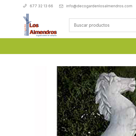
info@decogardenlosalmendros.com
677 32 13 66