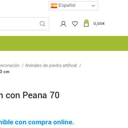
Español
0
0,00
€
 Decoración
Animales de piedra artificial
70 cm
m con Peana 70
ible con compra online.