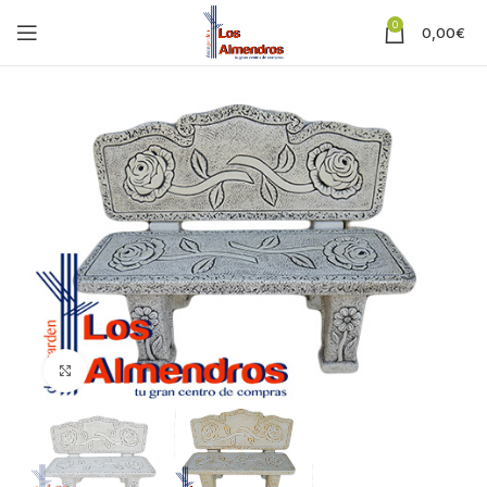
0
0,00
€
Clic para ampliar