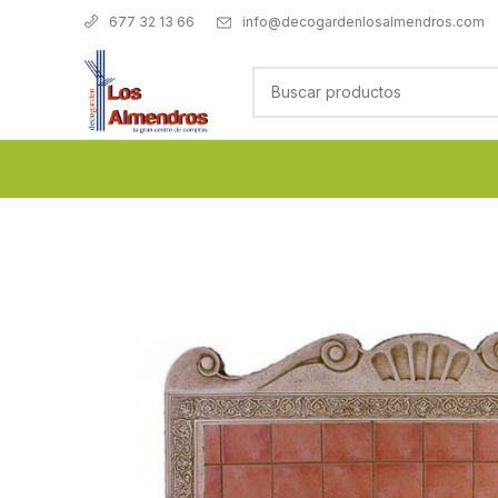
info@decogardenlosalmendros.com
677 32 13 66