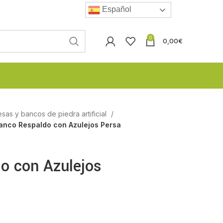
Español
0
0,00
€
esas y bancos de piedra artificial
anco Respaldo con Azulejos Persa
o con Azulejos