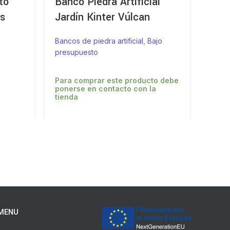
to
Banco Piedra Artificial
Ban
es
Jardín Kinter Vúlcan
Biza
Bancos de piedra artificial
,
Bajo
Bancos
presupuesto
Di
Para comprar este producto debe
ponerse en contacto con la
tienda
MENU