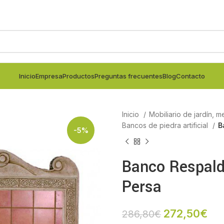
Inicio
Empresa
Productos
Preguntas frecuentes
Blog
Contacto
Inicio
Mobiliario de jardín, m
Bancos de piedra artificial
B
-5%
Banco Respald
Persa
272,50
€
286,80
€