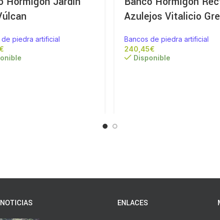
o Hormigón Jardín
Banco Hormigón Rec
Vúlcan
Azulejos Vitalicio Gr
de piedra artificial
Bancos de piedra artificial
€
€
onible
Disponible
NOTICIAS
ENLACES