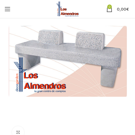
0
0,00
€
Clic para ampliar