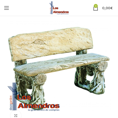
0
0,00
€
Clic para ampliar