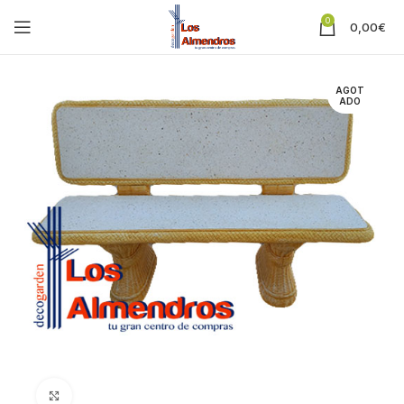
0
0,00
€
AGOT
ADO
Clic para ampliar