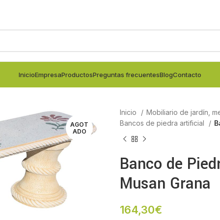
Inicio
Empresa
Productos
Preguntas frecuentes
Blog
Contacto
Inicio
Mobiliario de jardín, m
Bancos de piedra artificial
B
AGOT
ADO
Banco de Piedr
Musan Grana
164,30
€