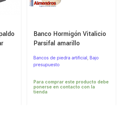
paldo
Banco Hormigón Vitalicio
Banc
ar
Parsifal amarillo
Jard
Bancos de piedra artificial
,
Bajo
Bancos
presupuesto
presu
Para comprar este producto debe
Para
ponerse en contacto con la
poner
tienda
tiend