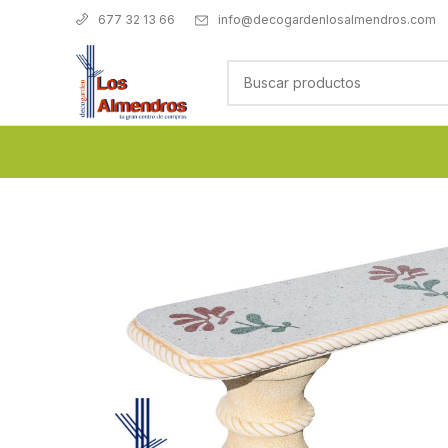
info@decogardenlosalmendros.com
677 32 13 66