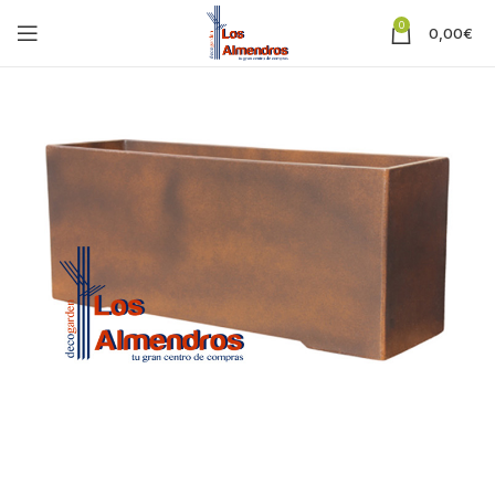
0
0,00
€