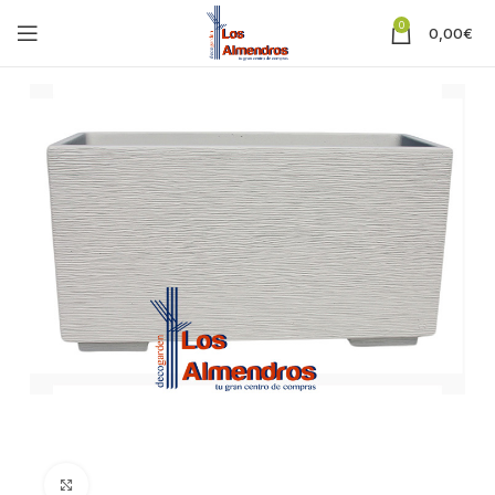
0
0,00
€
Clic para ampliar