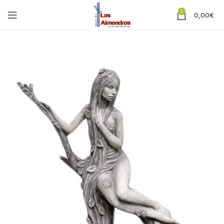
0
0,00
€