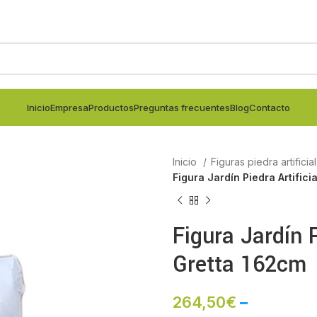
Inicio
Empresa
Productos
Preguntas frecuentes
Blog
Contacto
Inicio
Figuras piedra artificia
Figura Jardín Piedra Artifici
Figura Jardín P
Gretta 162cm
264,50
€
–