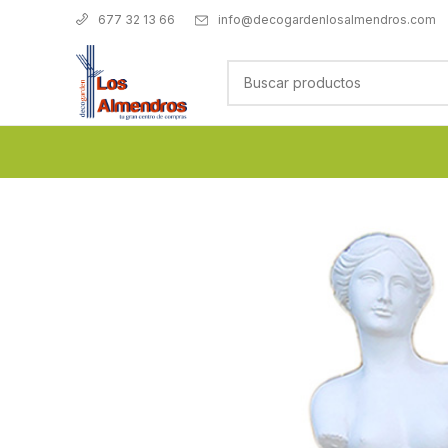
info@decogardenlosalmendros.com
677 32 13 66