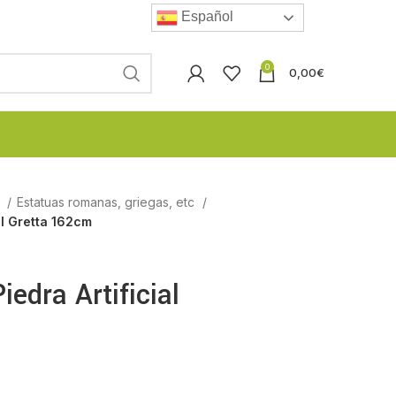
Español
0
0,00
€
l
Estatuas romanas, griegas, etc
al Gretta 162cm
iedra Artificial