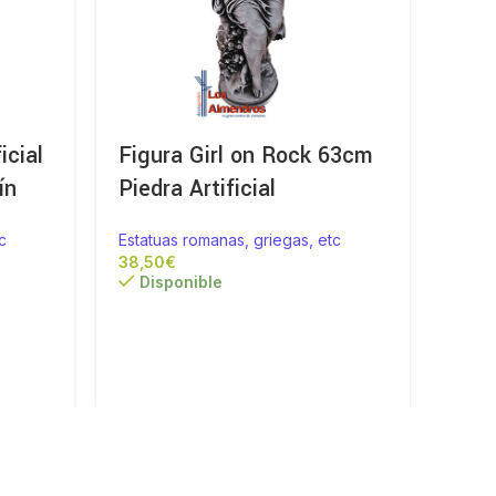
icial
Figura Girl on Rock 63cm
Fig
ín
Piedra Artificial
120
c
Estatuas romanas, griegas, etc
Estat
€
presu
Disponible
Para
poner
tiend