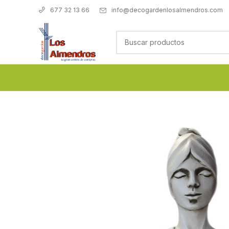
info@decogardenlosalmendros.com
677 32 13 66