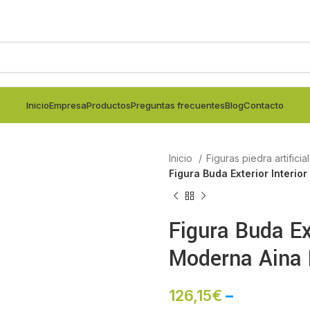
Inicio
Empresa
Productos
Preguntas frecuentes
Blog
Contacto
Inicio
Figuras piedra artificia
Figura Buda Exterior Interior
Figura Buda Ext
Moderna Aina P
126,15
€
–