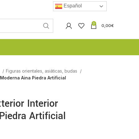
Español
0
0,00
€
l
Figuras orientales, asiáticas, budas
 Moderna Aina Piedra Artificial
erior Interior
iedra Artificial