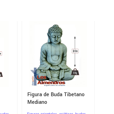
Figura de Buda Tibetano
Mon
Mediano
en P
 budas
Figuras orientales, asiáticas, budas
Figura