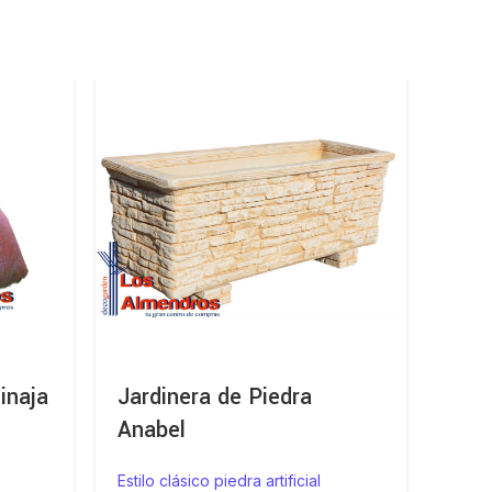
inaja
Jardinera de Piedra
Cue
Anabel
Pied
Estilo clásico piedra artificial
Estilo