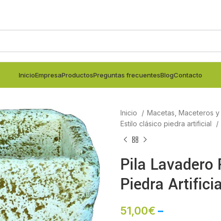
Inicio
Empresa
Productos
Preguntas frecuentes
Blog
Contacto
Inicio
Macetas, Maceteros y j
Estilo clásico piedra artificial
Pila Lavadero
Piedra Artificia
51,00
€
–