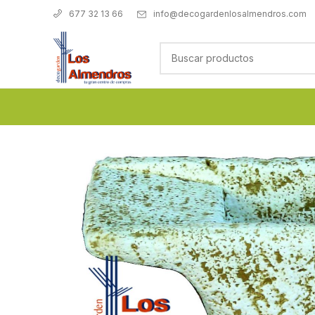
info@decogardenlosalmendros.com
677 32 13 66