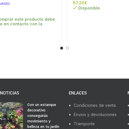
€
uesto
Disponible
omprar este producto debe
e en contacto con la
NOTICIAS
ENLACES
Con un estanque
Condiciones de venta
decorativo
Envios y devoluciones
conseguirás
movimiento y
Transporte
belleza en tu jardín