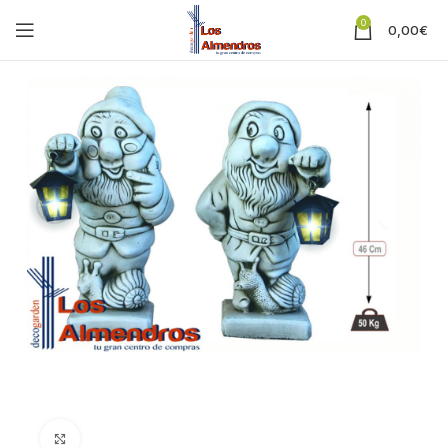
0
0,00
€
Clic para ampliar