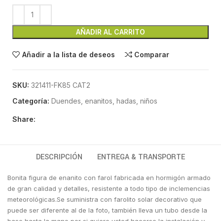
AÑADIR AL CARRITO
Añadir a la lista de deseos
Comparar
SKU:
321411-FK85 CAT2
Categoría:
Duendes, enanitos, hadas, niños
Share:
DESCRIPCIÓN
ENTREGA & TRANSPORTE
Bonita figura de enanito con farol fabricada en hormigón armado
de gran calidad y detalles, resistente a todo tipo de inclemencias
meteorológicas.Se suministra con farolito solar decorativo que
puede ser diferente al de la foto, también lleva un tubo desde la
base hasta la mano por si quiere usted hacerse la instalación y