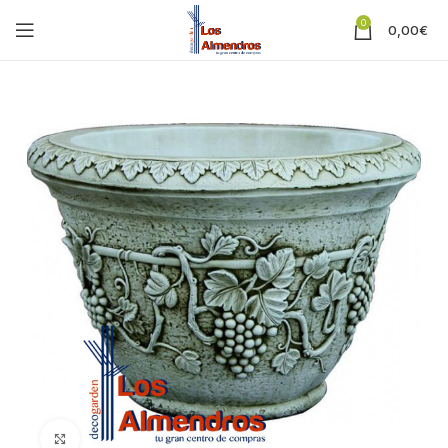
0
0,00
€
Clic para ampliar