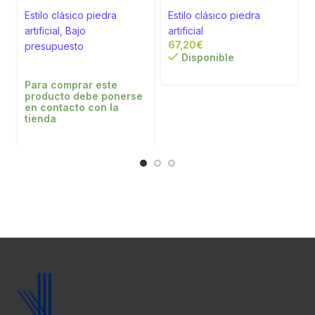
Estilo clásico piedra
Estilo clásico piedra
artificial
,
Bajo
artificial
a
€
presupuesto
Disponible
Para comprar este
producto debe ponerse
en contacto con la
tienda