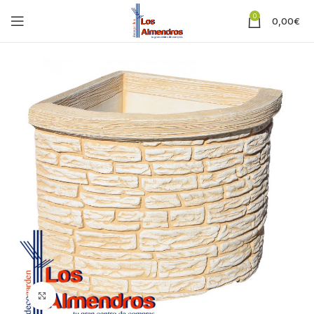
0
0,00
€
Clic para ampliar