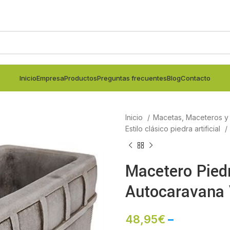
Inicio
Empresa
Productos
Preguntas frecuentes
Blog
Contacto
Inicio
Macetas, Maceteros y j
Estilo clásico piedra artificial
Macetero Pied
Autocaravana
48,95
€
–