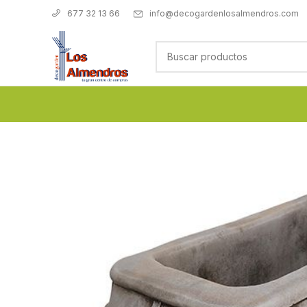
info@decogardenlosalmendros.com
677 32 13 66