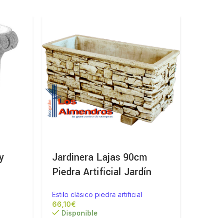
y
Jardinera Lajas 90cm
Jard
Piedra Artificial Jardín
100
Estilo clásico piedra artificial
Estilo
€
Disponible
Di