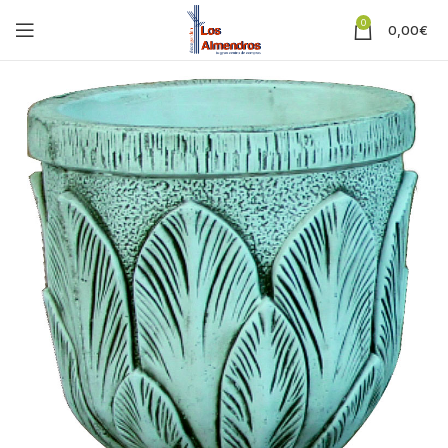
0
0,00
€