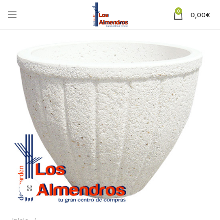
0
0,00
€
Clic para ampliar