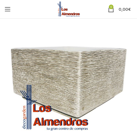
0
0,00
€