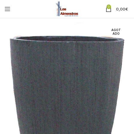
0
0,00
€
AGOT
ADO