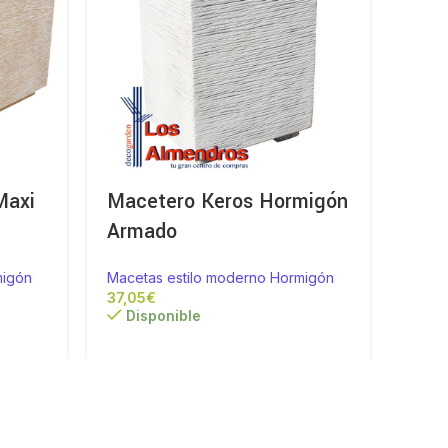
Maxi
Macetero Keros Hormigón
Mac
Armado
Hor
migón
Macetas estilo moderno Hormigón
Macet
€
Disponible
Di