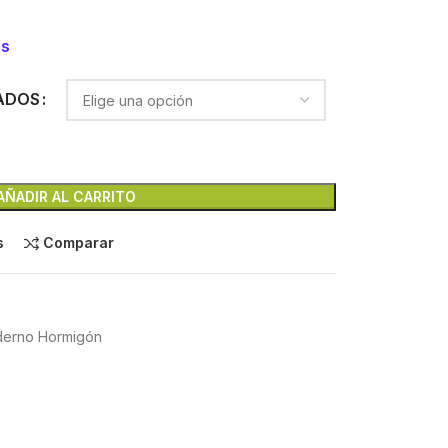
es
ADOS
AÑADIR AL CARRITO
s
Comparar
derno Hormigón