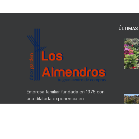
ÚLTIMAS 
Empresa familiar fundada en 1975 con
una dilatada experiencia en
productos de diversos materiales
dedicados a decorar cualquier
espacio en su hogar o jardín.
Ctra. N-332 KM 182.6, Teulada
(Alicante)