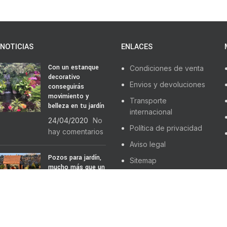
NOTICIAS
ENLACES
Con un estanque
Condiciones de venta
decorativo
Envios y devoluciones
conseguirás
movimiento y
Transporte
belleza en tu jardín
internacional
24/04/2020
No
Política de privacidad
hay comentarios
Aviso legal
Pozos para jardín,
Sitemap
mucho más que un
agujero
22/04/2020
No
hay comentarios