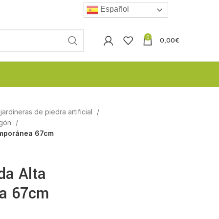
Español
0
0,00
€
ardineras de piedra artificial
igón
emporánea 67cm
a Alta
a 67cm