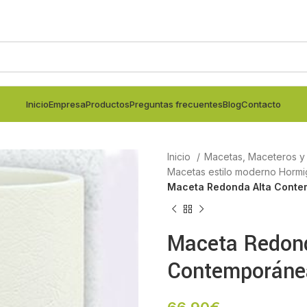
Inicio
Empresa
Productos
Preguntas frecuentes
Blog
Contacto
Inicio
Macetas, Maceteros y j
Macetas estilo moderno Horm
Maceta Redonda Alta Cont
Maceta Redond
Contemporáne