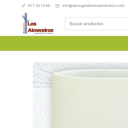
info@decogardenlosalmendros.com
677 32 13 66